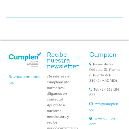
Recibe
Cumplen
nuestra
Paseo de las
newsletter
Delicias, 31. Planta
6, Puerta dch.
¿Te interesa el
Revocación cook
28045 (MADRID)
cumplimiento
ies
normativo?
Tel. +34 623 184
¡Sigamos en
533
contacto!
info@cumplen.
Apúntate a
com
nuestras
newsletters y
www.cumplen.
recibe
com
periódicamente en