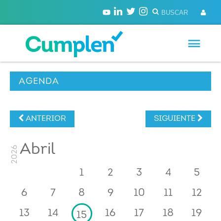
AGENDA
ANTERIOR
SIGUIENTE
Abril
2026
1
2
3
4
5
6
7
8
9
10
11
12
13
14
16
17
18
19
15