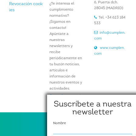
6, Puerta dch.
¿Te interesa el
Revocación cook
28045 (MADRID)
cumplimiento
ies
normativo?
Tel. +34 623 184
¡Sigamos en
533
contacto!
info@cumplen.
Apúntate a
com
nuestras
newsletters y
www.cumplen.
recibe
com
periódicamente en
tu buzón noticias,
artículos e
información de
nuestros eventos y
actividades.
Suscríbete aquí
Suscríbete a nuestra
newsletter
Nombre