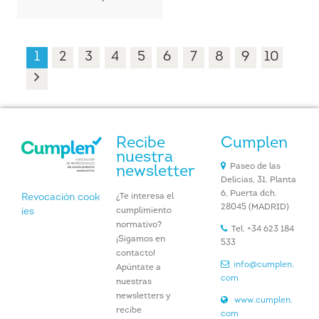
1
2
3
4
5
6
7
8
9
10
Recibe
Cumplen
nuestra
Paseo de las
newsletter
Delicias, 31. Planta
6, Puerta dch.
¿Te interesa el
Revocación cook
28045 (MADRID)
cumplimiento
ies
normativo?
Tel. +34 623 184
¡Sigamos en
533
contacto!
info@cumplen.
Apúntate a
com
nuestras
newsletters y
www.cumplen.
recibe
com