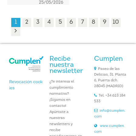
25/05/2026
1
2
3
4
5
6
7
8
9
10
Recibe
Cumplen
nuestra
Paseo de las
newsletter
Delicias, 31. Planta
6, Puerta dch.
¿Te interesa el
Revocación cook
28045 (MADRID)
cumplimiento
ies
normativo?
Tel. +34 623 184
¡Sigamos en
533
contacto!
info@cumplen.
Apúntate a
com
nuestras
newsletters y
www.cumplen.
recibe
com