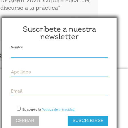
DE ABRIL 2026: Cultura Ética “del
discurso a la práctica”
07/07/2026
Suscríbete a nuestra
newsletter
Nombre
2
3
4
5
6
7
8
9
10
Apellidos
Cumplen
Email
Paseo de las Delicias, 31. Planta 6, Puerta dch.
28045 (MADRID)
Si, acepto la
Política de privacidad
Tel. +34 623 184 533
CERRAR
SUSCRIBIRSE
info@cumplen.com