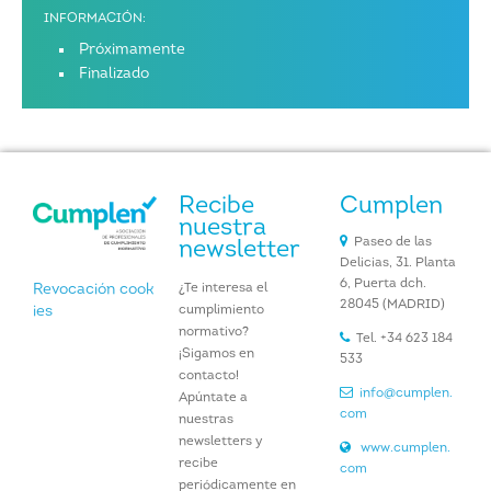
INFORMACIÓN:
Próximamente
Finalizado
Recibe
Cumplen
nuestra
Paseo de las
newsletter
Delicias, 31. Planta
6, Puerta dch.
¿Te interesa el
Revocación cook
28045 (MADRID)
cumplimiento
ies
normativo?
Tel. +34 623 184
¡Sigamos en
533
contacto!
info@cumplen.
Apúntate a
com
nuestras
newsletters y
www.cumplen.
recibe
com
periódicamente en