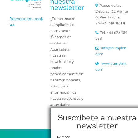
nuestra
Paseo de las
newsletter
Delicias, 31. Planta
6, Puerta dch.
¿Te interesa el
Revocación cook
28045 (MADRID)
cumplimiento
ies
normativo?
Tel. +34 623 184
¡Sigamos en
533
contacto!
info@cumplen.
Apúntate a
com
nuestras
newsletters y
www.cumplen.
recibe
com
periódicamente en
tu buzón noticias,
artículos e
información de
nuestros eventos y
actividades.
Suscríbete aquí
Suscríbete a nuestra
newsletter
Nombre