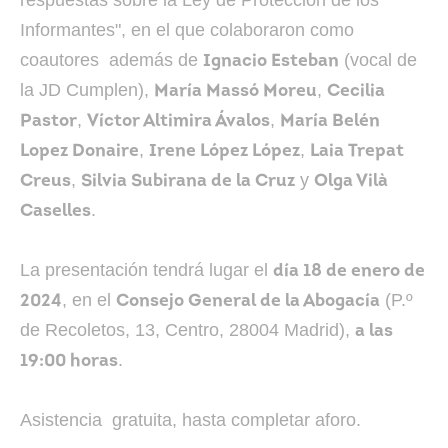
respuestas sobre la Ley de Protección de los
Informantes", en el que colaboraron como
coautores además de
(vocal de
Ignacio Esteban
la JD Cumplen),
,
María Massó Moreu
Cecilia
,
,
Pastor
Víctor Altimira Ávalos
María Belén
,
,
Lopez Donaire
Irene López López
Laia Trepat
,
y
Creus
Silvia Subirana de la Cruz
Olga Vilà
.
Caselles
La presentación tendrá lugar el
día 18 de enero de
, en el
(P.º
2024
Consejo General de la Abogacía
de Recoletos, 13, Centro, 28004 Madrid),
a las
.
19:00 horas
Asistencia gratuita, hasta completar aforo.