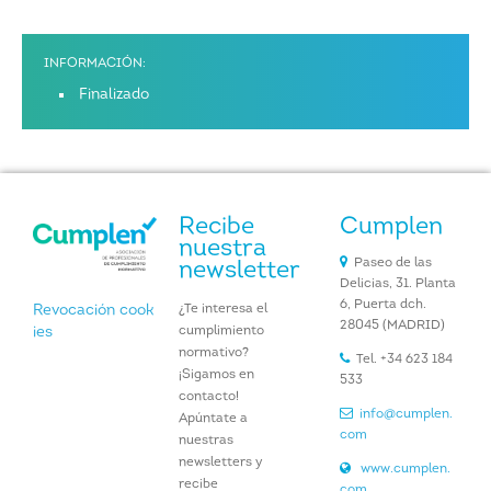
INFORMACIÓN:
Finalizado
Recibe
Cumplen
nuestra
Paseo de las
newsletter
Delicias, 31. Planta
6, Puerta dch.
¿Te interesa el
Revocación cook
28045 (MADRID)
cumplimiento
ies
normativo?
Tel. +34 623 184
¡Sigamos en
533
contacto!
info@cumplen.
Apúntate a
com
nuestras
newsletters y
www.cumplen.
recibe
com