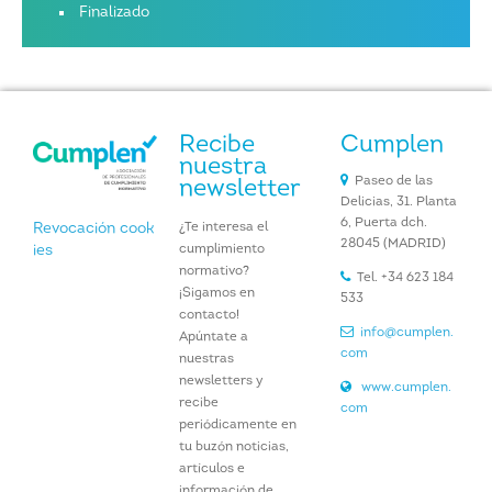
Finalizado
Recibe
Cumplen
nuestra
Paseo de las
newsletter
Delicias, 31. Planta
6, Puerta dch.
¿Te interesa el
Revocación cook
28045 (MADRID)
cumplimiento
ies
normativo?
Tel. +34 623 184
¡Sigamos en
533
contacto!
info@cumplen.
Apúntate a
com
nuestras
newsletters y
www.cumplen.
recibe
com
periódicamente en
tu buzón noticias,
artículos e
información de