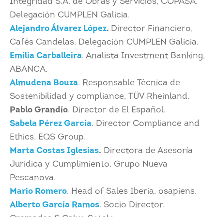
Integridad S.A. de Obras y Servicios, COPASA.
Delegación CUMPLEN Galicia.
Alejandro Álvarez López
.
Director Financiero,
Cafés Candelas. Delegación CUMPLEN Galicia.
Emilia Carballeira
. Analista Investment Banking,
ABANCA.
Almudena Bouza
. Responsable Técnica de
Sostenibilidad y compliance, TÜV Rheinland.
Pablo Grandío
. Director de El Español.
Sabela Pérez García
. Director Compliance and
Ethics. EQS Group.
Marta Costas Iglesias
.
Directora de Asesoría
Jurídica y Cumplimiento. Grupo Nueva
Pescanova.
Mario Romero
. Head of Sales Iberia. osapiens.
Alberto García Ramos
. Socio Director.