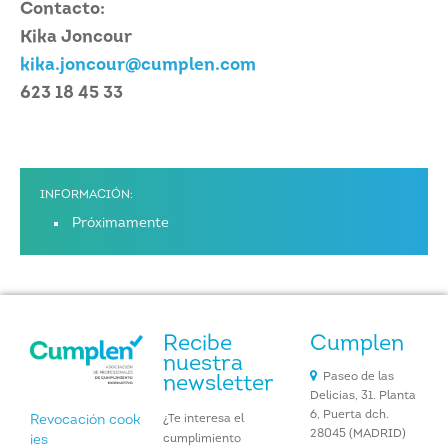
Contacto:
Kika Joncour
kika.joncour@cumplen.com
623 18 45 33
INFORMACIÓN:
Próximamente
Recibe
Cumplen
nuestra
Paseo de las
newsletter
Delicias, 31. Planta
6, Puerta dch.
¿Te interesa el
Revocación cook
28045 (MADRID)
cumplimiento
ies