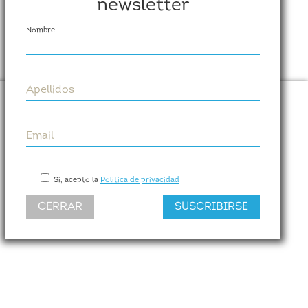
newsletter
Nombre
Apellidos
Cumplen
Email
Paseo de las Delicias, 31. Planta 6, Puerta dch.
28045 (MADRID)
Si, acepto la
Política de privacidad
Tel. +34 623 184 533
CERRAR
SUSCRIBIRSE
info@cumplen.com
www.cumplen.com
CUMPLEN - © 2026