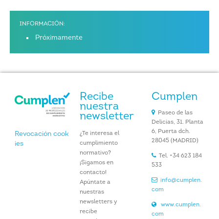
INFORMACIÓN:
Próximamente
Recibe
Cumplen
nuestra
Paseo de las
newsletter
Delicias, 31. Planta
6, Puerta dch.
¿Te interesa el
Revocación cook
28045 (MADRID)
cumplimiento
ies
normativo?
Tel. +34 623 184
¡Sigamos en
533
contacto!
info@cumplen.
Apúntate a
com
nuestras
newsletters y
www.cumplen.
recibe
com