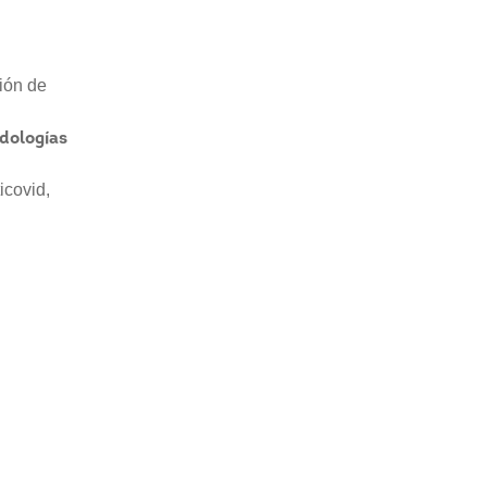
ción de
dologías
icovid,