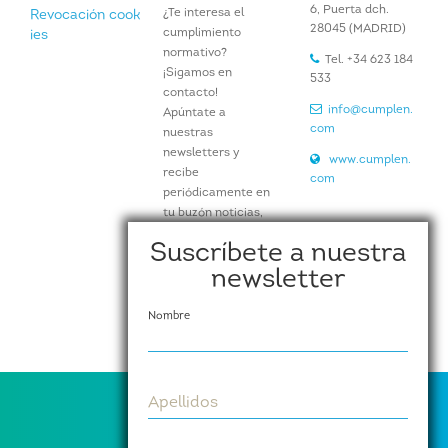
6, Puerta dch.
¿Te interesa el
Revocación cook
28045 (MADRID)
cumplimiento
ies
normativo?
Tel. +34 623 184
¡Sigamos en
533
contacto!
info@cumplen.
Apúntate a
com
nuestras
newsletters y
www.cumplen.
recibe
com
periódicamente en
tu buzón noticias,
artículos e
Suscríbete a nuestra
información de
newsletter
nuestros eventos y
actividades.
Nombre
Suscríbete aquí
Apellidos