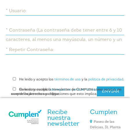
* Usuario:
* Contraseña (
La contraseña debe tener entre 6 y 10
caracteres, al menos una mayúscula, un número y un
símbolo
):
* Repetir Contraseña:
He leído y acepto los
términos de uso
y la
política de privacidad
.
He leído y cumplo
Consiento recibir la Newsletter de CUMPLEN como socio o, en
los requisitos para ser socia/o de Cumplen
,
ENVIAR
acepto los derechos y obligaciones que esto implica.
caso de baja como suscriptor.
Recibe
Cumplen
nuestra
Paseo de las
newsletter
Delicias, 31. Planta