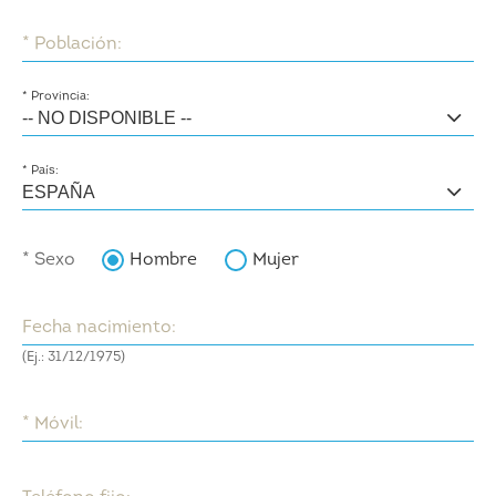
* Población:
* Provincia:
* País:
* Sexo
Hombre
Mujer
Fecha nacimiento:
(Ej.: 31/12/1975)
* Móvil: