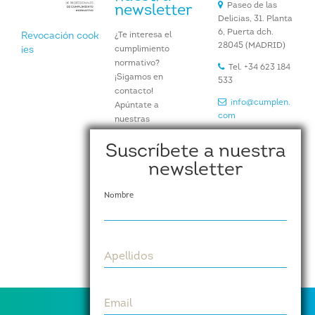
Paseo de las
newsletter
Delicias, 31. Planta
6, Puerta dch.
¿Te interesa el
Revocación cook
28045 (MADRID)
cumplimiento
ies
normativo?
Tel. +34 623 184
¡Sigamos en
533
contacto!
info@cumplen.
Apúntate a
com
nuestras
newsletters y
www.cumplen.
Suscríbete a nuestra
recibe
com
periódicamente en
newsletter
tu buzón noticias,
artículos e
Nombre
información de
nuestros eventos y
actividades.
Suscríbete aquí
Apellidos
Email