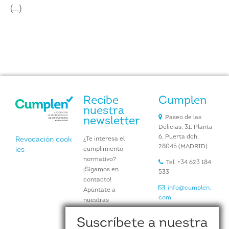
(...)
Recibe
Cumplen
nuestra
Paseo de las
newsletter
Delicias, 31. Planta
6, Puerta dch.
¿Te interesa el
Revocación cook
28045 (MADRID)
cumplimiento
ies
normativo?
Tel. +34 623 184
¡Sigamos en
533
contacto!
info@cumplen.
Apúntate a
com
nuestras
newsletters y
www.cumplen.
Suscríbete a nuestra
recibe
com