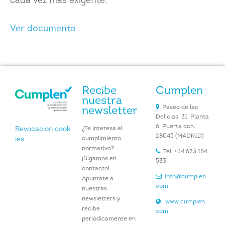
cada vez más exigente.
Ver documento
Recibe
Cumplen
nuestra
Paseo de las
newsletter
Delicias, 31. Planta
6, Puerta dch.
¿Te interesa el
Revocación cook
28045 (MADRID)
cumplimiento
ies
normativo?
Tel. +34 623 184
¡Sigamos en
533
contacto!
info@cumplen.
Apúntate a
com
nuestras
newsletters y
www.cumplen.
recibe
com
periódicamente en