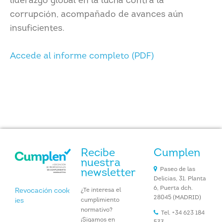
liderazgo global en la lucha contra la
corrupción, acompañado de avances aún
insuficientes.
Accede al informe completo
(PDF)
Recibe
Cumplen
nuestra
Paseo de las
newsletter
Delicias, 31. Planta
6, Puerta dch.
¿Te interesa el
Revocación cook
28045 (MADRID)
cumplimiento
ies
normativo?
Tel. +34 623 184
¡Sigamos en