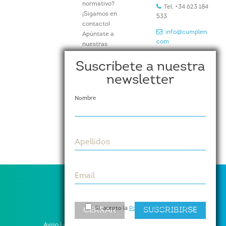
normativo?
Tel. +34 623 184
¡Sigamos en
533
contacto!
info@cumplen.
Apúntate a
com
nuestras
newsletters y
www.cumplen.
Suscríbete a nuestra
recibe
com
periódicamente en
newsletter
tu buzón noticias,
artículos e
Nombre
información de
nuestros eventos y
actividades.
Suscríbete aquí
Apellidos
Email
Si, acepto la
Política de privacidad
CERRAR
SUSCRIBIRSE
Aviso Legal