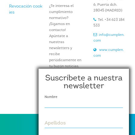
6, Puerta dch.
¿Te interesa el
Revocación cook
28045 (MADRID)
cumplimiento
ies
normativo?
Tel. +34 623 184
¡Sigamos en
533
contacto!
info@cumplen.
Apúntate a
com
nuestras
newsletters y
www.cumplen.
recibe
com
periódicamente en
tu buzón noticias,
artículos e
Suscríbete a nuestra
información de
newsletter
nuestros eventos y
actividades.
Nombre
Suscríbete aquí
Apellidos