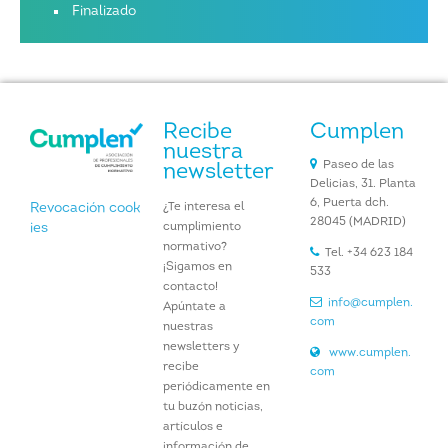
Finalizado
Recibe
Cumplen
nuestra
Paseo de las
newsletter
Delicias, 31. Planta
6, Puerta dch.
¿Te interesa el
Revocación cook
28045 (MADRID)
cumplimiento
ies
normativo?
Tel. +34 623 184
¡Sigamos en
533
contacto!
info@cumplen.
Apúntate a
com
nuestras
newsletters y
www.cumplen.
recibe
com
periódicamente en
tu buzón noticias,
artículos e
información de