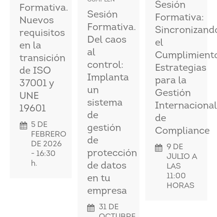
CUMPLEN
Sesión
Formativa.
Sesión
Formativa:
Nuevos
Formativa.
Sincronizand
requisitos
Del caos
el
en la
al
Cumplimient
transición
control:
Estrategias
de ISO
Implanta
para la
37001 y
un
Gestión
UNE
sistema
Internacional
19601
de
de
5 DE
gestión
Compliance
FEBRERO
de
DE 2026
9 DE
protección
- 16:30
JULIO A
h.
de datos
LAS
11:00
en tu
HORAS
empresa
31 DE