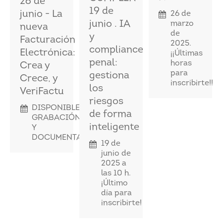
26 de
19 de
junio - La
26 de
junio . IA
marzo
nueva
de
y
Facturación
2025.
compliance
Electrónica:
¡¡Últimas
penal:
horas
Crea y
para
gestiona
Crece, y
inscribirte!!
los
VeriFactu
riesgos
DISPONIBLES
de forma
GRABACIÓN
inteligente
Y
DOCUMENTACIÓN
19 de
junio de
2025 a
las 10 h.
¡Último
día para
inscribirte!