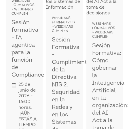
WEBINARS
FORMATIVOS
> WEBINARS
CUMPLEN
WEBINARS
Sesión
FORMATIVOS
WEBINARS
> WEBINARS
FORMATIVOS
formativa
CUMPLEN
> WEBINARS
- IA
CUMPLEN
Sesión
agéntica
Sesión
Formativa
para la
Formativa:
-
función
Cómo
Cumplimiento
de
gobernar
de la
Compliance
la
Directiva
Inteligencia
NIS 2.
25 de
Artificial
junio de
Seguridad
2026 -
en tu
en la
16:00
organización:
Redes y
horas.
del AI
¡¡AÚN
en los
ESTÁS A
Act a la
Sistemas
TIEMPO
toma de