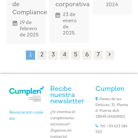
de
corporativa
2024.
Compliance
23 de
enero
19 de
de
febrero
2025.
de 2025
1
2
3
4
5
6
7
Recibe
Cumplen
nuestra
Paseo de las
newsletter
Delicias, 31. Planta
6, Puerta dch.
¿Te interesa el
Revocación cook
28045 (MADRID)
cumplimiento
ies
normativo?
Tel. +34 623 184
¡Sigamos en
533
contacto!