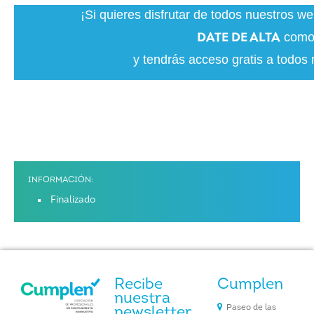
¡Si quieres disfrutar de todos nuestros w
como 
DATE DE ALTA
y tendrás acceso gratis a todos 
INFORMACIÓN:
Finalizado
Recibe
Cumplen
nuestra
Paseo de las
newsletter