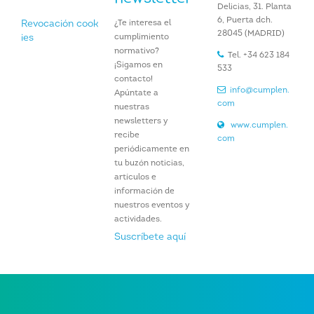
Delicias, 31. Planta
6, Puerta dch.
¿Te interesa el
Revocación cook
28045 (MADRID)
cumplimiento
ies
normativo?
Tel. +34 623 184
¡Sigamos en
533
contacto!
info@cumplen.
Apúntate a
com
nuestras
newsletters y
www.cumplen.
recibe
com
periódicamente en
tu buzón noticias,
artículos e
información de
nuestros eventos y
actividades.
Suscríbete aquí