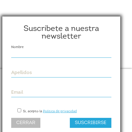
Suscríbete a nuestra
newsletter
Nombre
Apellidos
Cumplen
Email
Paseo de las Delicias, 31. Planta 6, Puerta dch.
28045 (MADRID)
Si, acepto la
Política de privacidad
Tel. +34 623 184 533
CERRAR
SUSCRIBIRSE
info@cumplen.com