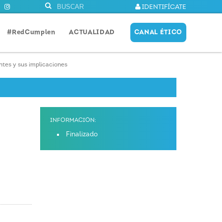
IDENTIFÍCATE
#RedCumplen
ACTUALIDAD
CANAL ÉTICO
ntes y sus implicaciones
INFORMACIÓN:
Finalizado