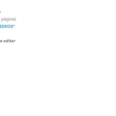
O
a página)
IDEOS
*
e editar