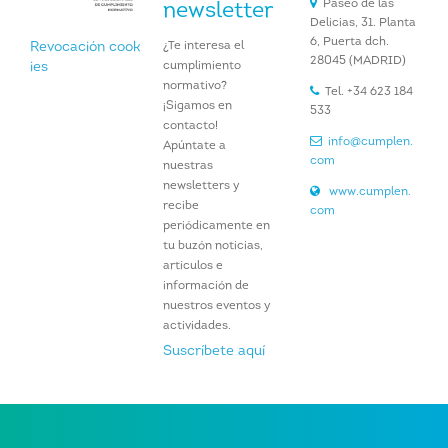
Paseo de las
newsletter
Delicias, 31. Planta
6, Puerta dch.
¿Te interesa el
Revocación cook
28045 (MADRID)
cumplimiento
ies
normativo?
Tel. +34 623 184
¡Sigamos en
533
contacto!
info@cumplen.
Apúntate a
com
nuestras
newsletters y
www.cumplen.
recibe
com
periódicamente en
tu buzón noticias,
artículos e
información de
nuestros eventos y
actividades.
Suscríbete aquí