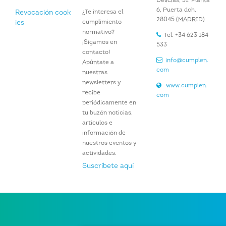
Delicias, 31. Planta
6, Puerta dch.
¿Te interesa el
Revocación cook
28045 (MADRID)
cumplimiento
ies
normativo?
Tel. +34 623 184
¡Sigamos en
533
contacto!
info@cumplen.
Apúntate a
com
nuestras
newsletters y
www.cumplen.
recibe
com
periódicamente en
tu buzón noticias,
artículos e
información de
nuestros eventos y
actividades.
Suscríbete aquí