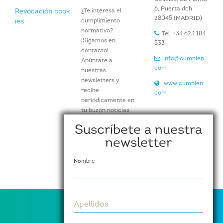
6, Puerta dch.
¿Te interesa el
Revocación cook
28045 (MADRID)
cumplimiento
ies
normativo?
Tel. +34 623 184
¡Sigamos en
533
contacto!
info@cumplen.
Apúntate a
com
nuestras
newsletters y
www.cumplen.
recibe
com
periódicamente en
tu buzón noticias,
artículos e
Suscríbete a nuestra
información de
newsletter
nuestros eventos y
actividades.
Nombre
Suscríbete aquí
Apellidos