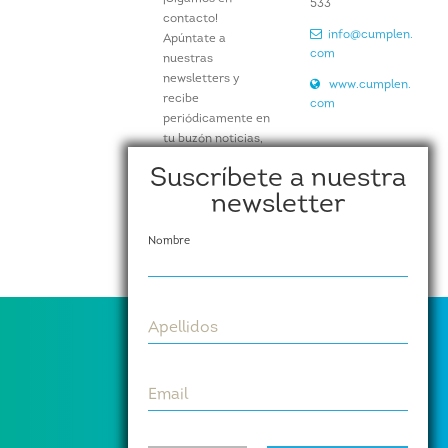
533
contacto!
info@cumplen.
Apúntate a
com
nuestras
newsletters y
www.cumplen.
recibe
com
periódicamente en
tu buzón noticias,
artículos e
Suscríbete a nuestra
información de
newsletter
nuestros eventos y
actividades.
Nombre
Suscríbete aquí
Apellidos
Email