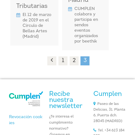
Madrid
Tributarias
CUMPLEN
colabora y
El 12 de marzo
participa en
de 2019 en el
sendos
Círculo de
eventos
Bellas Artes
organizados
(Madrid)
por beethik
1
2
3
Recibe
Cumplen
nuestra
Paseo de las
newsletter
Delicias, 31. Planta
6, Puerta dch.
¿Te interesa el
Revocación cook
28045 (MADRID)
cumplimiento
ies
normativo?
Tel. +34 623 184
¡Sigamos en