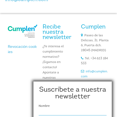
Recibe
Cumplen
nuestra
Paseo de las
newsletter
Delicias, 31. Planta
6, Puerta dch.
¿Te interesa el
Revocación cook
28045 (MADRID)
cumplimiento
ies
normativo?
Tel. +34 623 184
¡Sigamos en
533
contacto!
info@cumplen.
Apúntate a
com
nuestras
newsletters y
www.cumplen.
Suscríbete a nuestra
recibe
com
periódicamente en
newsletter
tu buzón noticias,
artículos e
Nombre
información de
nuestros eventos y