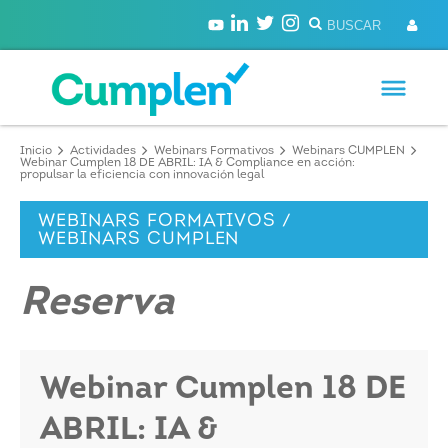
Inicio
Actividades
Webinars Formativos
Webinars CUMPLEN
Webinar Cumplen 18 DE ABRIL: IA & Compliance en acción:
propulsar la eficiencia con innovación legal
WEBINARS FORMATIVOS /
WEBINARS CUMPLEN
Reserva
Webinar Cumplen 18 DE
ABRIL: IA &