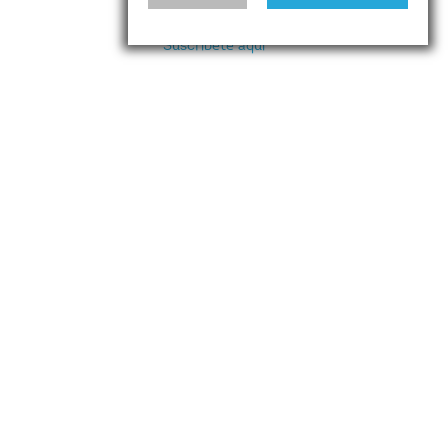
nuestros eventos y
actividades.
Suscríbete aquí
Aviso Legal
Política de privacidad
Política de cookies
Contacto
CUMPLEN - © 2026