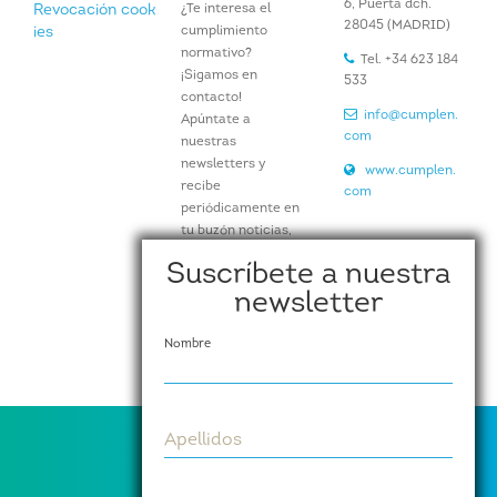
6, Puerta dch.
¿Te interesa el
Revocación cook
28045 (MADRID)
cumplimiento
ies
normativo?
Tel. +34 623 184
¡Sigamos en
533
contacto!
info@cumplen.
Apúntate a
com
nuestras
newsletters y
www.cumplen.
recibe
com
periódicamente en
tu buzón noticias,
artículos e
Suscríbete a nuestra
información de
newsletter
nuestros eventos y
actividades.
Nombre
Suscríbete aquí
Apellidos