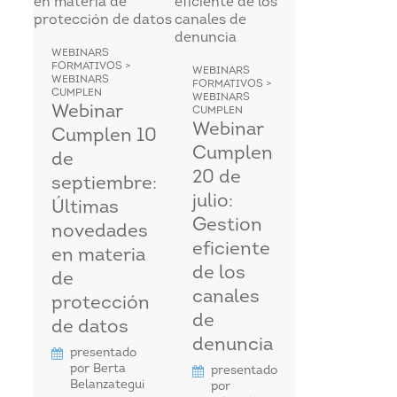
WEBINARS
FORMATIVOS >
WEBINARS
WEBINARS
FORMATIVOS >
CUMPLEN
WEBINARS
Webinar
CUMPLEN
Webinar
Cumplen 10
Cumplen
de
20 de
septiembre:
julio:
Últimas
Gestion
novedades
eficiente
en materia
de los
de
canales
protección
de
de datos
denuncia
presentado
por Berta
presentado
Belanzategui
por