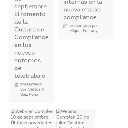
internas en la
septiembre:
nueva era del
El fomento
compliance
de la
presentado por
Cultura de
Miquel Fortuny
Compliance
en los
nuevos
entornos
de
teletrabajo
presentado
por Carlos A.
Saiz Peña